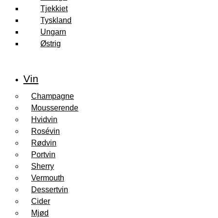
Tjekkiet
Tyskland
Ungarn
Østrig
Vin
Champagne
Mousserende
Hvidvin
Rosévin
Rødvin
Portvin
Sherry
Vermouth
Dessertvin
Cider
Mjød