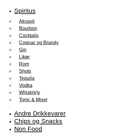
Spiritus
Akvavit
Bourbon
Cocktails
Cognac og Brandy
Gin
Likør
Rom
Shots
Tequila
Vodka
Whisk(e)y
Tonic & Mixer
Andre Drikkevarer
Chips og Snacks
Non Food