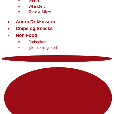
Vodka
Whisk(e)y
Tonic & Mixer
Andre Drikkevarer
Chips og Snacks
Non Food
Dialægkort
lykønskningskort
0 items
-
0,00 kr.
0