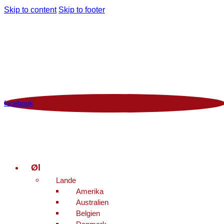
Skip to content
Skip to footer
Man - Fre 12:00 - 18:00 | Lør 10.00 - 16.00
+45 86 96 29 44
Viborgvej 96 Voldby 8450 Hammel
Kontrolrapport
facebook
Øl
Lande
Amerika
Australien
Belgien
Danmark