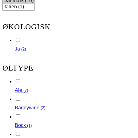
ØKOLOGISK
Ja
(2)
ØLTYPE
Ale
(7)
Barleywine
(2)
Bock
(1)