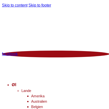
Skip to content
Skip to footer
Man - Fre 12:00 - 18:00 | Lør 10.00 - 16.00
+45 86 96 29 44
Viborgvej 96 Voldby 8450 Hammel
Kontrolrapport
facebook
Øl
Lande
Amerika
Australien
Belgien