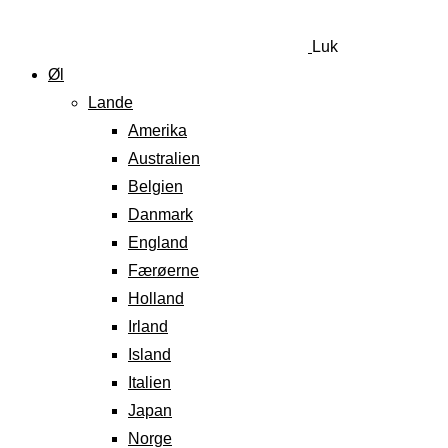
Luk
Øl
Lande
Amerika
Australien
Belgien
Danmark
England
Færøerne
Holland
Irland
Island
Italien
Japan
Norge