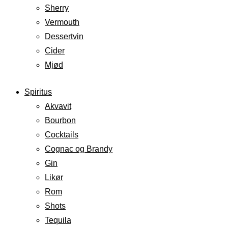
Sherry
Vermouth
Dessertvin
Cider
Mjød
Spiritus
Akvavit
Bourbon
Cocktails
Cognac og Brandy
Gin
Likør
Rom
Shots
Tequila