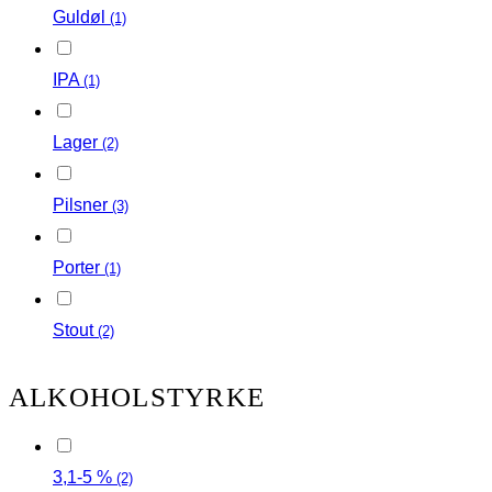
Guldøl
(1)
IPA
(1)
Lager
(2)
Pilsner
(3)
Porter
(1)
Stout
(2)
ALKOHOLSTYRKE
3,1-5 %
(2)