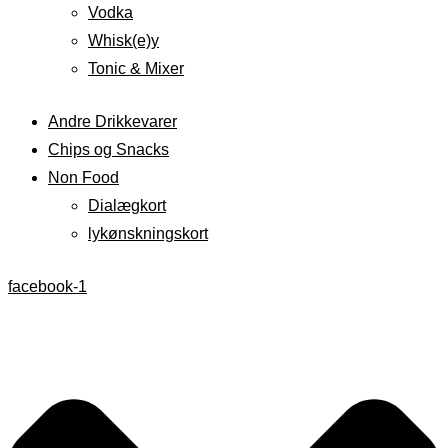
Vodka
Whisk(e)y
Tonic & Mixer
Andre Drikkevarer
Chips og Snacks
Non Food
Dialægkort
lykønskningskort
facebook-1