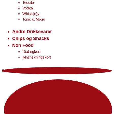
Tequila
Vodka
Whisk(e)y
Tonic & Mixer
Andre Drikkevarer
Chips og Snacks
Non Food
Dialægkort
lykønskningskort
0 items
-
0,00 kr.
0