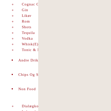
Cognac Og Brandy
Gin
Likør
Rom
Shots
Tequila
Vodka
Whisk(e)y
Tonic & Mixer
Andre Drikkevarer
Chips Og Snacks
Non Food
Dialægkort