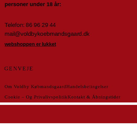
personer under 18 år:
Telefon:
86 96 29 4
4
mail@voldbykoebmandsgaard.dk
webshoppen er lukket
GENVEJE
Om Voldby Købmandsgaard
Handelsbetingelser
Cookie – Og Privalivspolitik
Kontakt & Åbningstider