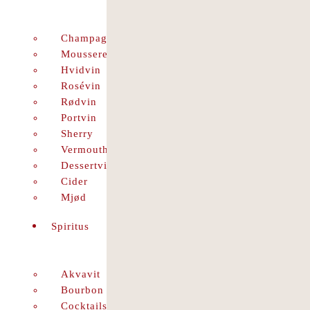
Champagne
Mousserende
Hvidvin
Rosévin
Rødvin
Portvin
Sherry
Vermouth
Dessertvin
Cider
Mjød
Spiritus
Akvavit
Bourbon
Cocktails