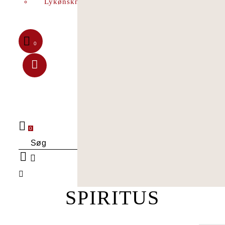
Lykønskningskort
0
0
Søg
SPIRITUS