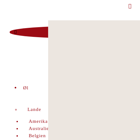
Man - Fre 12:00 - 18:00 | Lør 10.00 - 16.00
+45 86 96 29 44
Viborgvej 96 Voldby 8450 Hammel
Kontrolrapport
facebook
Øl
Lande
Amerika
Australien
Belgien