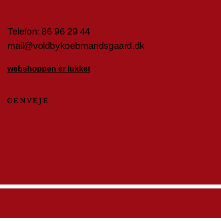
Telefon:
86 96 29 4
4
mail@voldbykoebmandsgaard.dk
webshoppen er lukket
GENVEJE