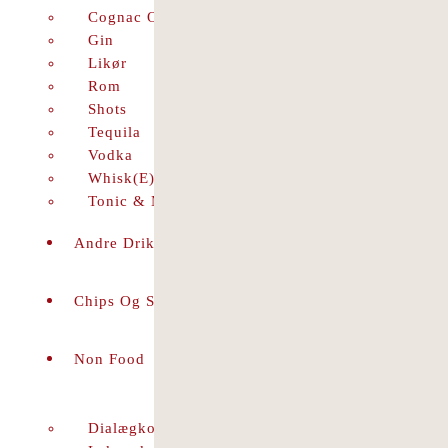
Cognac Og Brandy
Gin
Likør
Rom
Shots
Tequila
Vodka
Whisk(e)y
Tonic & Mixer
Andre Drikkevarer
Chips Og Snacks
Non Food
Dialægkort