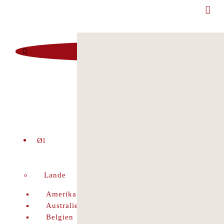
Man - Fre 12:00 - 18:00 | Lør 10.00 - 16.00
+45 86 96 29 44
Viborgvej 96 Voldby 8450 Hammel
Kontrolrapport
facebook
Øl
Lande
Amerika
Australien
Belgien