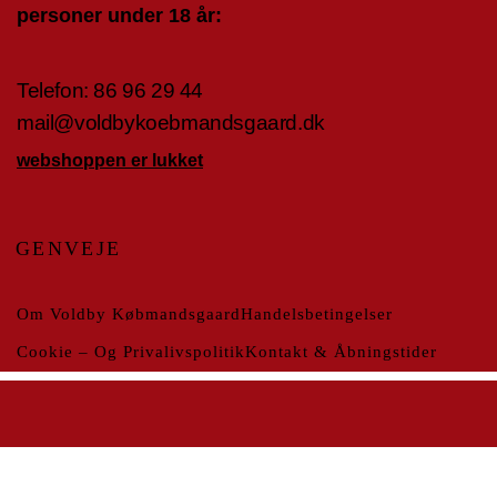
personer under 18 år:
Telefon:
86 96 29 4
4
mail@voldbykoebmandsgaard.dk
webshoppen er lukket
GENVEJE
Om Voldby Købmandsgaard
Handelsbetingelser
Cookie – Og Privalivspolitik
Kontakt & Åbningstider