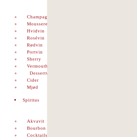
Champagne
Mousserende
Hvidvin
Rosévin
Rødvin
Portvin
Sherry
Vermouth
Dessertvin
Cider
Mjød
Spiritus
Akvavit
Bourbon
Cocktails