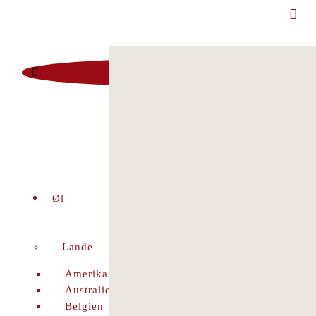
Man - Fre 12:00 - 18:00 | Lør 10.00 - 16.00
+45 86 96 29 44
Viborgvej 96 Voldby 8450 Hammel
Kontrolrapport
facebook
Øl
Lande
Amerika
Australien
Belgien