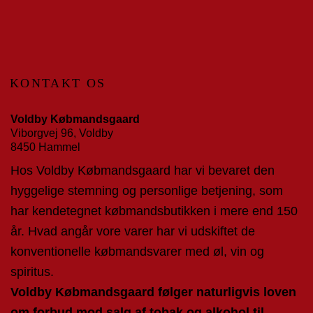
KONTAKT OS
Voldby Købmandsgaard
Viborgvej 96, Voldby
8450 Hammel
Hos Voldby Købmandsgaard har vi bevaret den
hyggelige stemning og personlige betjening, som
har kendetegnet købmandsbutikken i mere end 150
år. Hvad angår vore varer har vi udskiftet de
konventionelle købmandsvarer med øl, vin og
spiritus.
Voldby Købmandsgaard følger naturligvis loven
om forbud mod salg af tobak og alkohol til