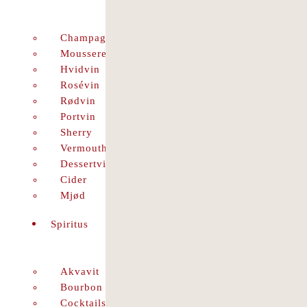
Champagne
Mousserende
Hvidvin
Rosévin
Rødvin
Portvin
Sherry
Vermouth
Dessertvin
Cider
Mjød
Spiritus
Akvavit
Bourbon
Cocktails