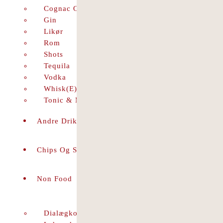
Cognac Og Brandy
Gin
Likør
Rom
Shots
Tequila
Vodka
Whisk(e)y
Tonic & Mixer
Andre Drikkevarer
Chips Og Snacks
Non Food
Dialægkort