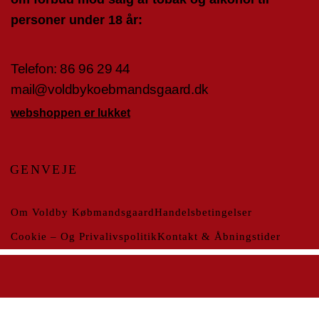
personer under 18 år:
Telefon:
86 96 29 4
4
mail@voldbykoebmandsgaard.dk
webshoppen er lukket
GENVEJE
Om Voldby Købmandsgaard
Handelsbetingelser
Cookie – Og Privalivspolitik
Kontakt & Åbningstider