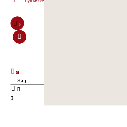
Lykønskningskort
0
0
Søg