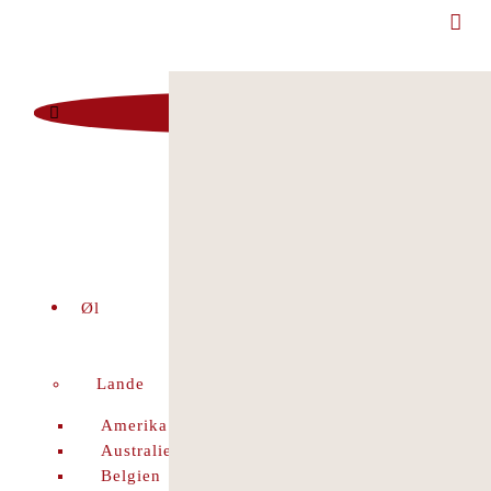
Man - Fre 12:00 - 18:00 | Lør 10.00 - 16.00
+45 86 96 29 44
Viborgvej 96 Voldby 8450 Hammel
Kontrolrapport
facebook
Øl
Lande
Amerika
Australien
Belgien