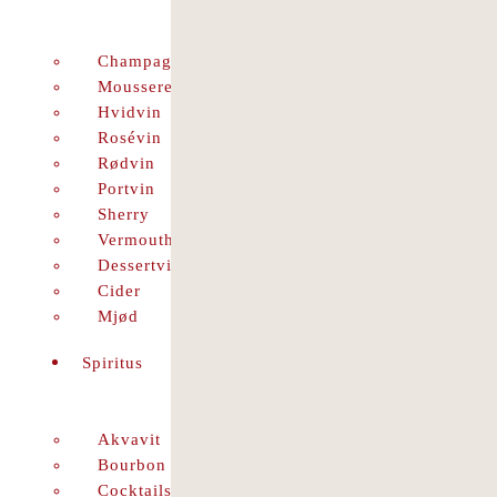
Champagne
Mousserende
Hvidvin
Rosévin
Rødvin
Portvin
Sherry
Vermouth
Dessertvin
Cider
Mjød
Spiritus
Akvavit
Bourbon
Cocktails