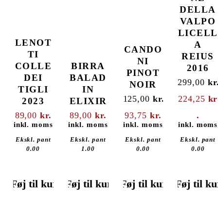
DELLA
VALPO
LICELL
LENOT
A
CANDO
TI
REIUS
NI
COLLE
BIRRA
2016
PINOT
DEI
BALAD
299,00
kr
NOIR
TIGLI
IN
125,00
kr.
224,25
kr
2023
ELIXIR
opri
Den
pri
89,00
kr.
89,00
kr.
93,75
kr.
.
oprindelige
299,
inkl. moms
inkl. moms
inkl. moms
inkl. moms
Den
pris var:
aktuelle
akt
125,00 kr..
Ekskl. pant
Ekskl. pant
Ekskl. pant
Ekskl. pant
pris er:
pri
0.00
1.00
0.00
0.00
93,75 kr..
224,
Føj til kurv
Føj til kurv
Føj til kurv
Føj til k