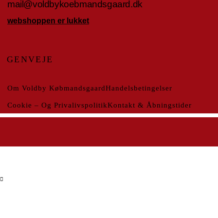
mail@voldbykoebmandsgaard.dk
webshoppen er lukket
GENVEJE
Om Voldby Købmandsgaard
Handelsbetingelser
Cookie – Og Privalivspolitik
Kontakt & Åbningstider