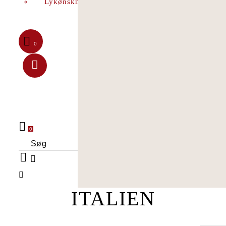
Lykønskningskort
0
0
Søg
ITALIEN