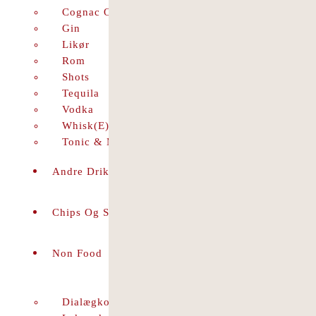
Cognac Og Brandy
Gin
Likør
Rom
Shots
Tequila
Vodka
Whisk(e)y
Tonic & Mixer
Andre Drikkevarer
Chips Og Snacks
Non Food
Dialægkort