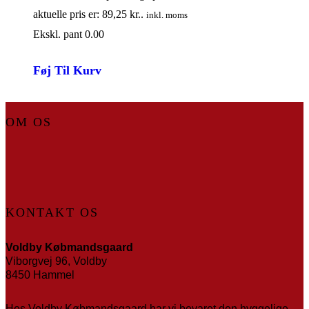
aktuelle pris er: 89,25 kr..
inkl. moms
Ekskl. pant 0.00
Føj Til Kurv
OM OS
KONTAKT OS
Voldby Købmandsgaard
Viborgvej 96, Voldby
8450 Hammel
Hos Voldby Købmandsgaard har vi bevaret den hyggelige