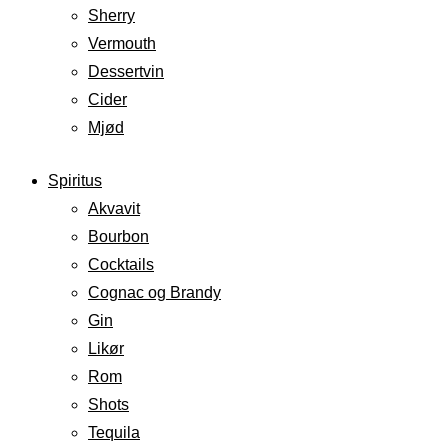
Sherry
Vermouth
Dessertvin
Cider
Mjød
Spiritus
Akvavit
Bourbon
Cocktails
Cognac og Brandy
Gin
Likør
Rom
Shots
Tequila