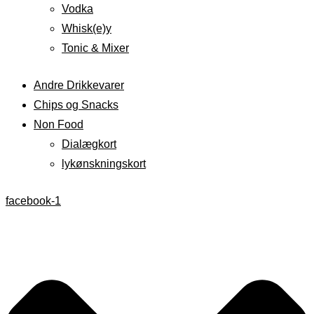
Vodka
Whisk(e)y
Tonic & Mixer
Andre Drikkevarer
Chips og Snacks
Non Food
Dialægkort
lykønskningskort
facebook-1