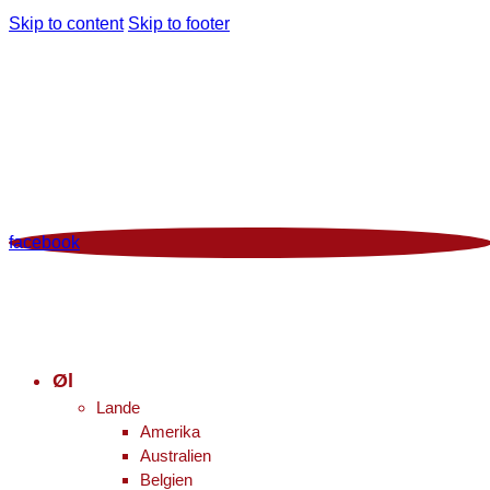
Skip to content
Skip to footer
Man - Fre 12:00 - 18:00 | Lør 10.00 - 16.00
+45 86 96 29 44
Viborgvej 96 Voldby 8450 Hammel
Kontrolrapport
facebook
Øl
Lande
Amerika
Australien
Belgien