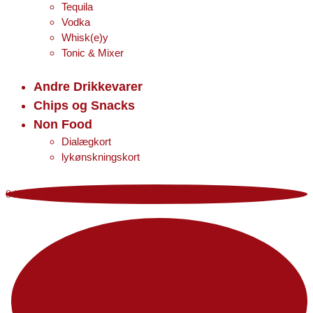
Tequila
Vodka
Whisk(e)y
Tonic & Mixer
Andre Drikkevarer
Chips og Snacks
Non Food
Dialægkort
lykønskningskort
0 items
-
0,00 kr.
0