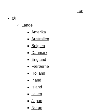
Luk
Øl
Lande
Amerika
Australien
Belgien
Danmark
England
Færøerne
Holland
Irland
Island
Italien
Japan
Norge