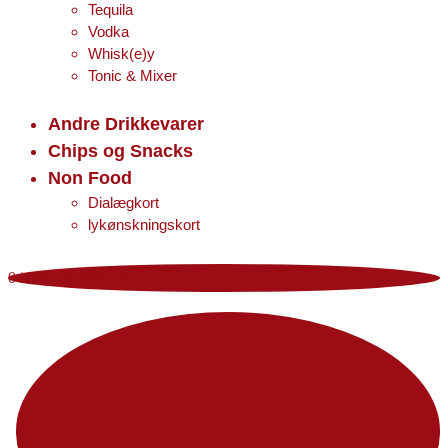
Tequila
Vodka
Whisk(e)y
Tonic & Mixer
Andre Drikkevarer
Chips og Snacks
Non Food
Dialægkort
lykønskningskort
0 items
-
0,00 kr.
0