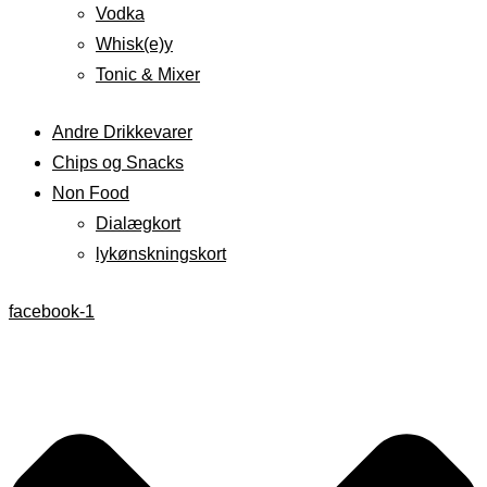
Vodka
Whisk(e)y
Tonic & Mixer
Andre Drikkevarer
Chips og Snacks
Non Food
Dialægkort
lykønskningskort
facebook-1