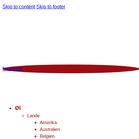
Skip to content
Skip to footer
Man - Fre 12:00 - 18:00 | Lør 10.00 - 16.00
+45 86 96 29 44
Viborgvej 96 Voldby 8450 Hammel
Kontrolrapport
facebook
Øl
Lande
Amerika
Australien
Belgien