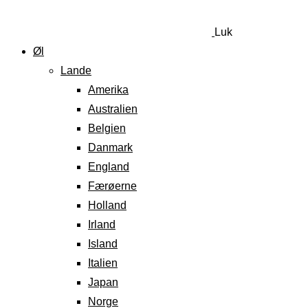
Luk
Øl
Lande
Amerika
Australien
Belgien
Danmark
England
Færøerne
Holland
Irland
Island
Italien
Japan
Norge