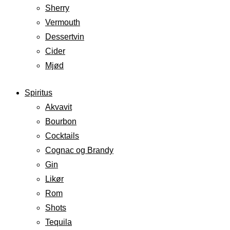
Sherry
Vermouth
Dessertvin
Cider
Mjød
Spiritus
Akvavit
Bourbon
Cocktails
Cognac og Brandy
Gin
Likør
Rom
Shots
Tequila