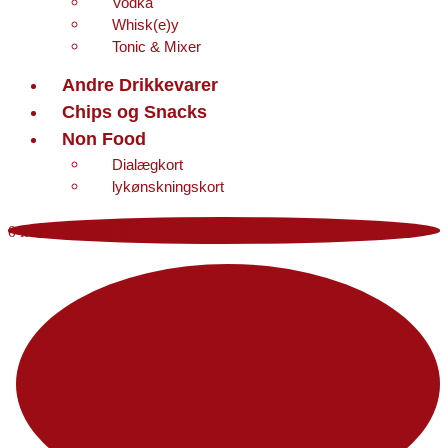
Vodka
Whisk(e)y
Tonic & Mixer
Andre Drikkevarer
Chips og Snacks
Non Food
Dialægkort
lykønskningskort
0 items
-
0,00 kr.
0