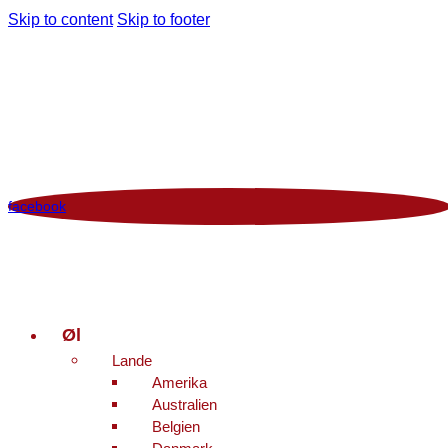
Skip to content
Skip to footer
Man - Fre 12:00 - 18:00 | Lør 10.00 - 16.00
+45 86 96 29 44
Viborgvej 96 Voldby 8450 Hammel
Kontrolrapport
facebook
Øl
Lande
Amerika
Australien
Belgien
Danmark