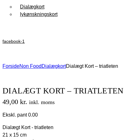
Dialægkort
lykønskningskort
facebook-1
Forside
Non Food
Dialægkort
Dialægt Kort – triatleten
DIALÆGT KORT – TRIATLETEN
49,00
kr.
inkl. moms
Ekskl. pant 0.00
Dialægt Kort - triatleten
21 x 15 cm