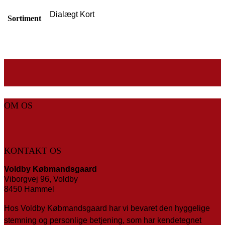
Dialægt Kort
Sortiment
OM OS
KONTAKT OS
Voldby Købmandsgaard
Viborgvej 96, Voldby
8450 Hammel
Hos Voldby Købmandsgaard har vi bevaret den hyggelige
stemning og personlige betjening, som har kendetegnet