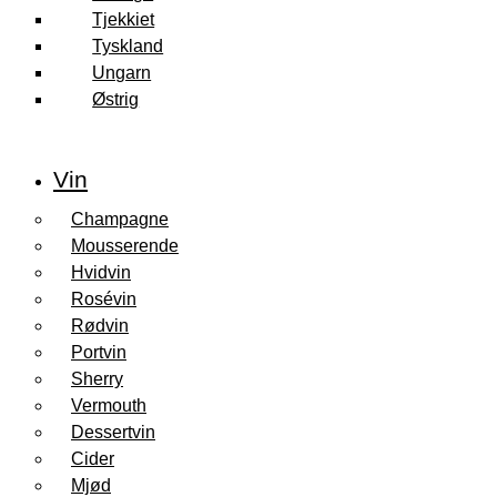
Tjekkiet
Tyskland
Ungarn
Østrig
Vin
Champagne
Mousserende
Hvidvin
Rosévin
Rødvin
Portvin
Sherry
Vermouth
Dessertvin
Cider
Mjød