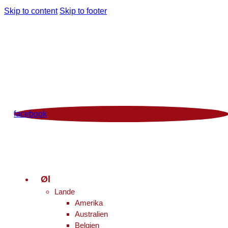
Skip to content
Skip to footer
Man - Fre 12:00 - 18:00 | Lør 10.00 - 16.00
+45 86 96 29 44
Viborgvej 96 Voldby 8450 Hammel
Kontrolrapport
facebook
Øl
Lande
Amerika
Australien
Belgien