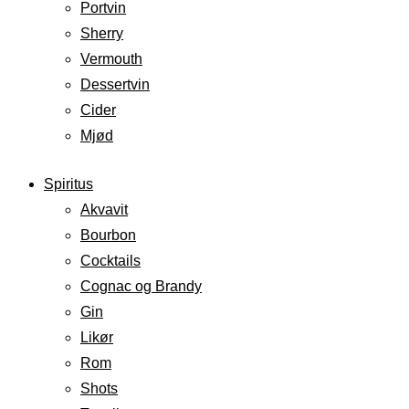
Portvin
Sherry
Vermouth
Dessertvin
Cider
Mjød
Spiritus
Akvavit
Bourbon
Cocktails
Cognac og Brandy
Gin
Likør
Rom
Shots