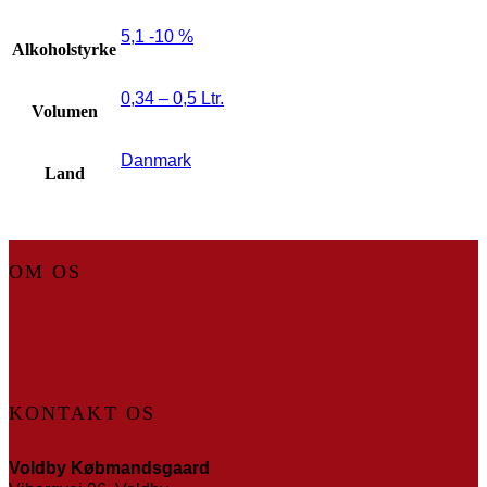
5,1 -10 %
Alkoholstyrke
0,34 – 0,5 Ltr.
Volumen
Danmark
Land
OM OS
KONTAKT OS
Voldby Købmandsgaard