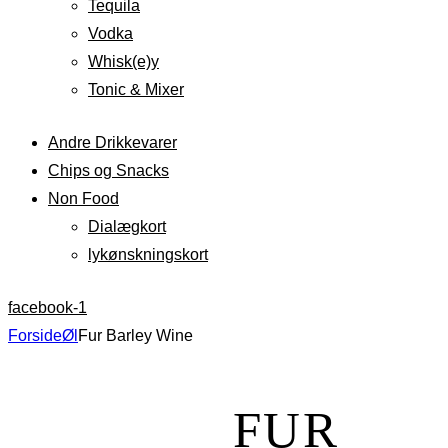
Tequila
Vodka
Whisk(e)y
Tonic & Mixer
Andre Drikkevarer
Chips og Snacks
Non Food
Dialægkort
lykønskningskort
facebook-1
Forside
Øl
Fur Barley Wine
FUR