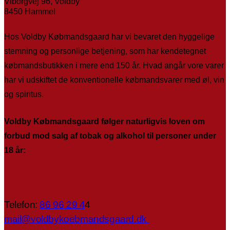
Viborgvej 96, Voldby
8450 Hammel
Hos Voldby Købmandsgaard har vi bevaret den hyggelige
stemning og personlige betjening, som har kendetegnet
købmandsbutikken i mere end 150 år. Hvad angår vore varer
har vi udskiftet de konventionelle købmandsvarer med øl, vin
og spiritus.
Voldby Købmandsgaard følger naturligvis loven om
forbud mod salg af tobak og alkohol til personer under
18 år:
Telefon:
86 96 29 4
4
mail@voldbykoebmandsgaard.dk