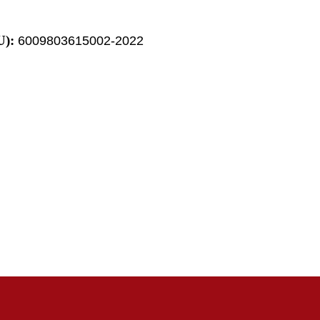
U):
6009803615002-2022