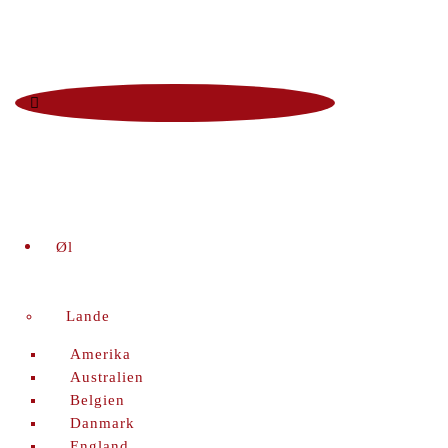
Man - Fre 12:00 - 18:00 | Lør 10.00 - 16.00
+45 86 96 29 44
Viborgvej 96 Voldby 8450 Hammel
Kontrolrapport
facebook
Øl
Lande
Amerika
Australien
Belgien
Danmark
England