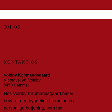
OM OS
KONTAKT OS
Voldby Købmandsgaard
Viborgvej 96, Voldby
8450 Hammel
Hos Voldby Købmandsgaard har vi
bevaret den hyggelige stemning og
personlige betjening, som har