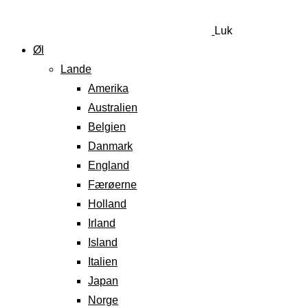
Luk
Øl
Lande
Amerika
Australien
Belgien
Danmark
England
Færøerne
Holland
Irland
Island
Italien
Japan
Norge