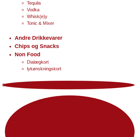
Tequila
Vodka
Whisk(e)y
Tonic & Mixer
Andre Drikkevarer
Chips og Snacks
Non Food
Dialægkort
lykønskningskort
0 items
-
0,00 kr.
0