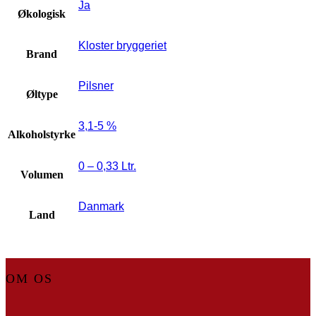
Ja
Økologisk
Kloster bryggeriet
Brand
Pilsner
Øltype
3,1-5 %
Alkoholstyrke
0 – 0,33 Ltr.
Volumen
Danmark
Land
OM OS