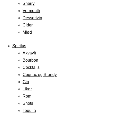
Sherry
Vermouth
Dessertvin
Cider
Mjød
Spiritus
Akvavit
Bourbon
Cocktails
Cognac og Brandy
Gin
Likør
Rom
Shots
Tequila