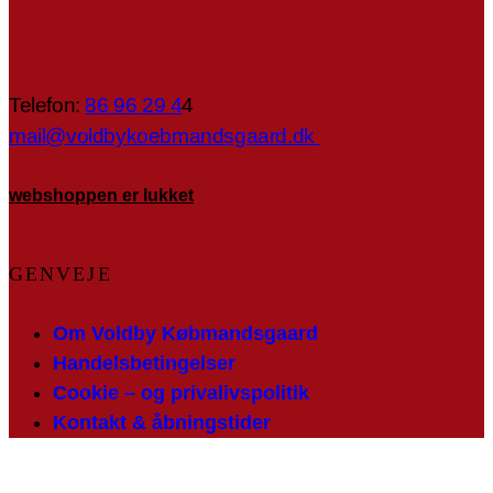
Telefon:
86 96 29 4
4
mail@voldbykoebmandsgaard.dk
webshoppen er lukket
GENVEJE
Om Voldby Købmandsgaard
Handelsbetingelser
Cookie – og privalivspolitik
Kontakt & åbningstider