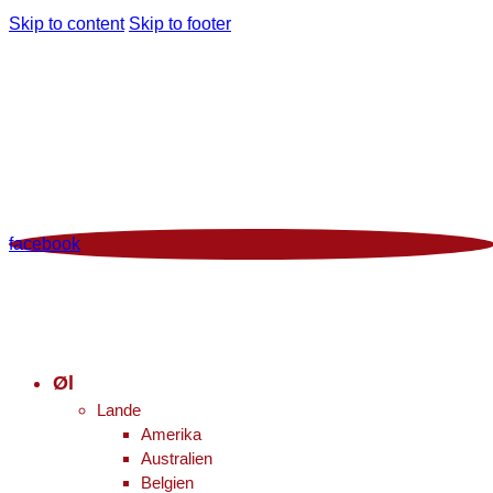
Skip to content
Skip to footer
Man - Fre 12:00 - 18:00 | Lør 10.00 - 16.00
+45 86 96 29 44
Viborgvej 96 Voldby 8450 Hammel
Kontrolrapport
facebook
Øl
Lande
Amerika
Australien
Belgien