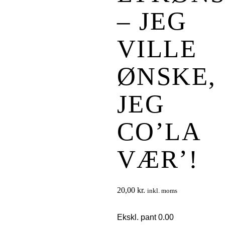
– JEG
VILLE
ØNSKE,
JEG
CO’LA
VÆR’!
20,00
kr.
inkl. moms
Ekskl. pant 0.00