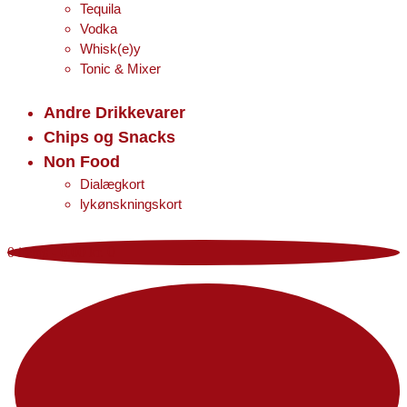
Tequila
Vodka
Whisk(e)y
Tonic & Mixer
Andre Drikkevarer
Chips og Snacks
Non Food
Dialægkort
lykønskningskort
0 items
-
0,00 kr.
0