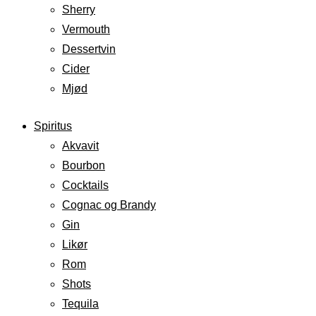
Sherry
Vermouth
Dessertvin
Cider
Mjød
Spiritus
Akvavit
Bourbon
Cocktails
Cognac og Brandy
Gin
Likør
Rom
Shots
Tequila