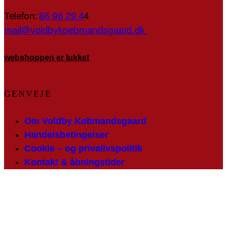
Telefon:
86 96 29 4
4
mail@voldbykoebmandsgaard.dk
webshoppen er lukket
GENVEJE
Om Voldby Købmandsgaard
Handelsbetingelser
Cookie – og privalivspolitik
Kontakt & åbningstider