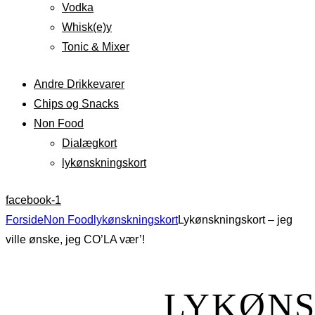
Vodka
Whisk(e)y
Tonic & Mixer
Andre Drikkevarer
Chips og Snacks
Non Food
Dialægkort
lykønskningskort
facebook-1
Forside
Non Food
lykønskningskort
Lykønskningskort – jeg
ville ønske, jeg CO’LA vær’!
LYKØNS