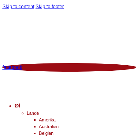
Skip to content
Skip to footer
Man - Fre 12:00 - 18:00 | Lør 10.00 - 16.00
+45 86 96 29 44
Viborgvej 96 Voldby 8450 Hammel
Kontrolrapport
facebook
Øl
Lande
Amerika
Australien
Belgien