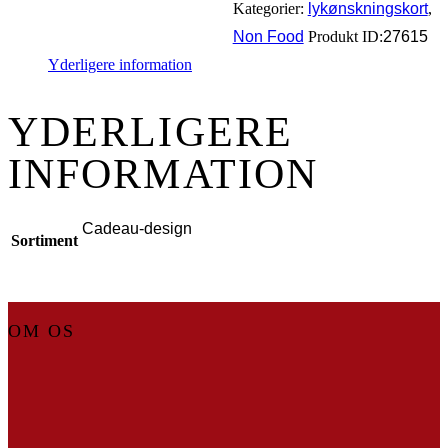
Kategorier:
lykønskningskort
,
Non Food
Produkt ID:
27615
Yderligere information
YDERLIGERE
INFORMATION
Cadeau-design
Sortiment
OM OS