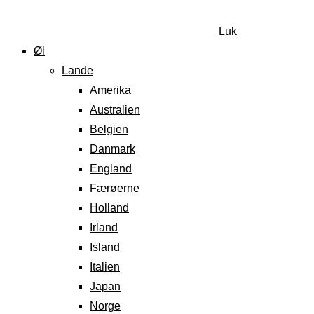
Luk
Øl
Lande
Amerika
Australien
Belgien
Danmark
England
Færøerne
Holland
Irland
Island
Italien
Japan
Norge