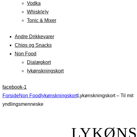
Vodka
Whisk(e)y
Tonic & Mixer
Andre Drikkevarer
Chips og Snacks
Non Food
Dialægkort
lykønskningskort
facebook-1
Forside
Non Food
lykønskningskort
Lykønskningskort – Til mit
yndlingsmenneske
LYKØNS