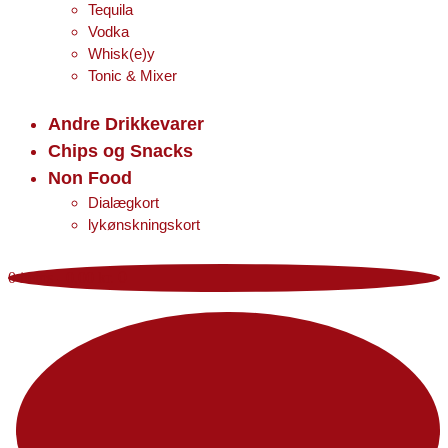
Tequila
Vodka
Whisk(e)y
Tonic & Mixer
Andre Drikkevarer
Chips og Snacks
Non Food
Dialægkort
lykønskningskort
0 items
-
0,00 kr.
0