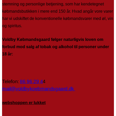
stemning og personlige betjening, som har kendetegnet
købmandsbutikken i mere end 150 år. Hvad angår vore varer
har vi udskiftet de konventionelle købmandsvarer med øl, vin
og spiritus.
Voldby Købmandsgaard følger naturligvis loven om
forbud mod salg af tobak og alkohol til personer under
18 år:
Telefon:
86 96 29 4
4
mail@voldbykoebmandsgaard.dk
webshoppen er lukket