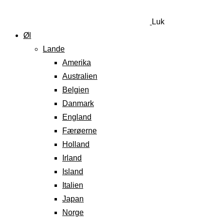
Luk
Øl
Lande
Amerika
Australien
Belgien
Danmark
England
Færøerne
Holland
Irland
Island
Italien
Japan
Norge