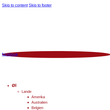
Skip to content
Skip to footer
Man - Fre 12:00 - 18:00 | Lør 10.00 - 16.00
+45 86 96 29 44
Viborgvej 96 Voldby 8450 Hammel
Kontrolrapport
facebook
Øl
Lande
Amerika
Australien
Belgien