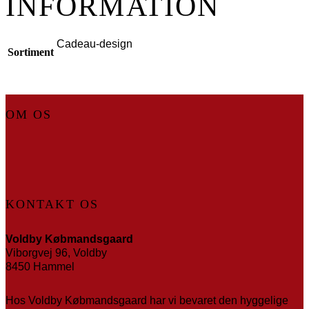
INFORMATION
Cadeau-design
Sortiment
OM OS
KONTAKT OS
Voldby Købmandsgaard
Viborgvej 96, Voldby
8450 Hammel
Hos Voldby Købmandsgaard har vi bevaret den hyggelige