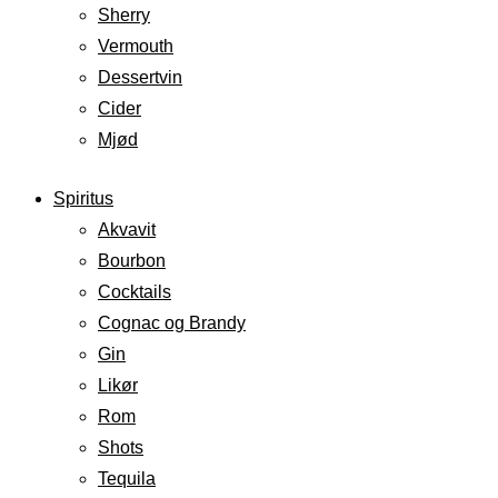
Sherry
Vermouth
Dessertvin
Cider
Mjød
Spiritus
Akvavit
Bourbon
Cocktails
Cognac og Brandy
Gin
Likør
Rom
Shots
Tequila