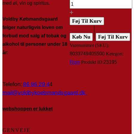
med øl, vin og spiritus.
Voldby Købmandsgaard
Føj Til Kurv
følger naturligvis loven om
forbud mod salg af tobak og
Køb Nu
Føj Til Kurv
alkohol til personer under 18
Varenummer (SKU):
år:
8033749405500
Kategori:
Rom
Produkt ID:
23195
Telefon:
86 96 29 4
4
mail@voldbykoebmandsgaard.dk
webshoppen er lukket
GENVEJE