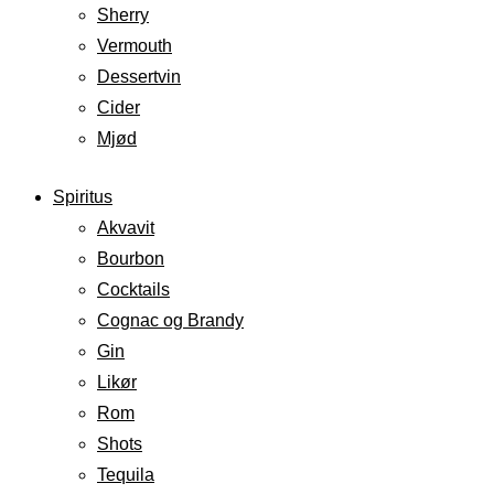
Sherry
Vermouth
Dessertvin
Cider
Mjød
Spiritus
Akvavit
Bourbon
Cocktails
Cognac og Brandy
Gin
Likør
Rom
Shots
Tequila