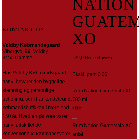
NATION
GUATE
KONTAKT OS
XO
Voldby Købmandsgaard
Viborgvej 96, Voldby
8450 Hammel
539,00
kr.
inkl. moms
Hos Voldby Købmandsgaard
Ekskl. pant 0.00
har vi bevaret den hyggelige
stemning og personlige
Rum Nation Guatemala XO
betjening, som har kendetegnet
700 ml
købmandsbutikken i mere end
40%
150 år. Hvad angår vore varer
har vi udskiftet de
Rum Nation Guatemala XO
konventionelle købmandsvarer
antal