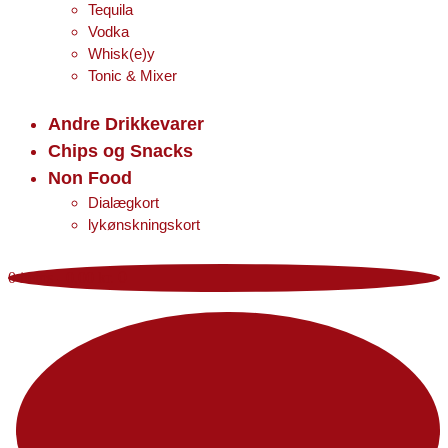
Tequila
Vodka
Whisk(e)y
Tonic & Mixer
Andre Drikkevarer
Chips og Snacks
Non Food
Dialægkort
lykønskningskort
0 items
-
0,00 kr.
0