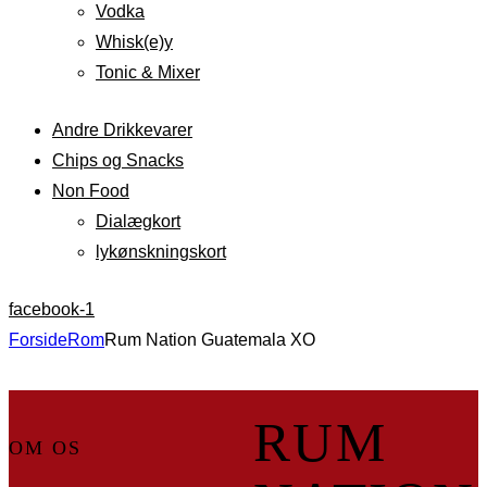
Vodka
Whisk(e)y
Tonic & Mixer
Andre Drikkevarer
Chips og Snacks
Non Food
Dialægkort
lykønskningskort
facebook-1
Forside
Rom
Rum Nation Guatemala XO
RUM
OM OS