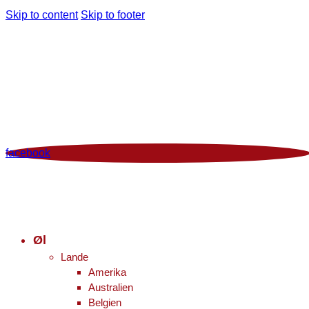
Skip to content
Skip to footer
Man - Fre 12:00 - 18:00 | Lør 10.00 - 16.00
+45 86 96 29 44
Viborgvej 96 Voldby 8450 Hammel
Kontrolrapport
facebook
Øl
Lande
Amerika
Australien
Belgien