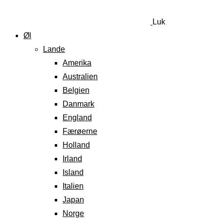
Luk
Øl
Lande
Amerika
Australien
Belgien
Danmark
England
Færøerne
Holland
Irland
Island
Italien
Japan
Norge