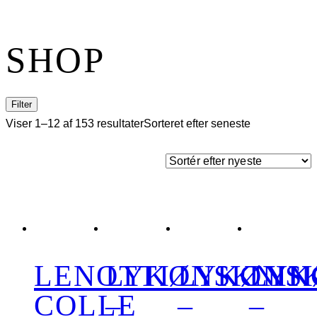
SHOP
Filter
Viser 1–12 af 153 resultater
Sorteret efter seneste
LENOTTI
LYKØNSKNIN
LYKØNS
LYK
COLLE
–
–
–