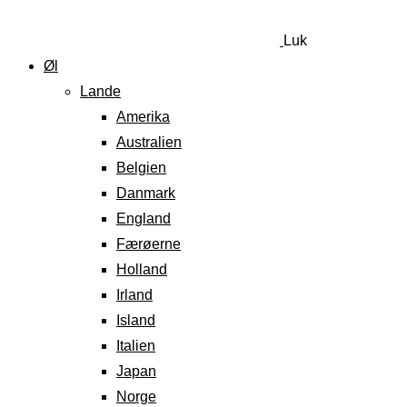
Luk
Øl
Lande
Amerika
Australien
Belgien
Danmark
England
Færøerne
Holland
Irland
Island
Italien
Japan
Norge