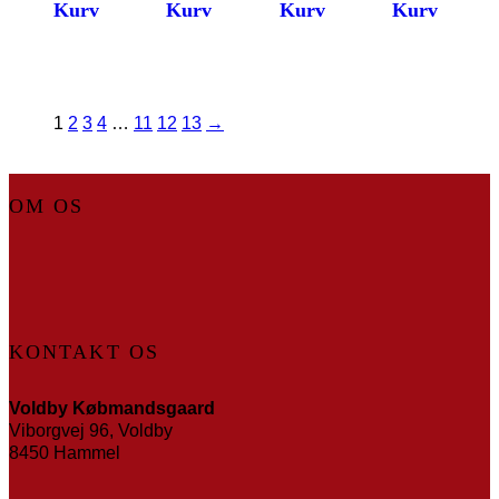
Kurv
Kurv
Kurv
Kurv
1
2
3
4
…
11
12
13
→
OM OS
KONTAKT OS
Voldby Købmandsgaard
Viborgvej 96, Voldby
8450 Hammel