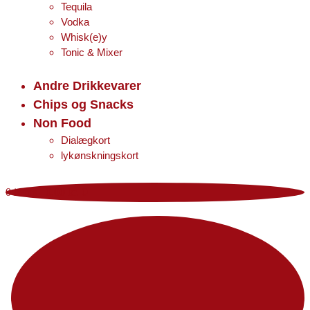
Tequila
Vodka
Whisk(e)y
Tonic & Mixer
Andre Drikkevarer
Chips og Snacks
Non Food
Dialægkort
lykønskningskort
0 items
-
0,00 kr.
0