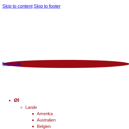
Skip to content
Skip to footer
Man - Fre 12:00 - 18:00 | Lør 10.00 - 16.00
+45 86 96 29 44
Viborgvej 96 Voldby 8450 Hammel
Kontrolrapport
facebook
Øl
Lande
Amerika
Australien
Belgien