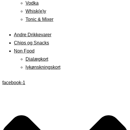
Vodka
Whisk(e)y
Tonic & Mixer
Andre Drikkevarer
Chips og Snacks
Non Food
Dialægkort
lykønskningskort
facebook-1