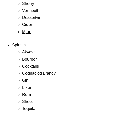
Sherry
Vermouth
Dessertvin
Cider
Mjød
Spiritus
Akvavit
Bourbon
Cocktails
Cognac og Brandy
Gin
Likør
Rom
Shots
Tequila