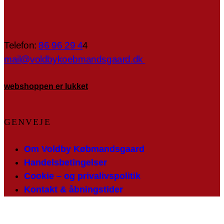
Telefon:
86 96 29 4
4
mail@voldbykoebmandsgaard.dk
webshoppen er lukket
GENVEJE
Om Voldby Købmandsgaard
Handelsbetingelser
Cookie – og privalivspolitik
Kontakt & åbningstider