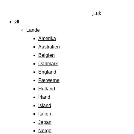
Luk
Øl
Lande
Amerika
Australien
Belgien
Danmark
England
Færøerne
Holland
Irland
Island
Italien
Japan
Norge