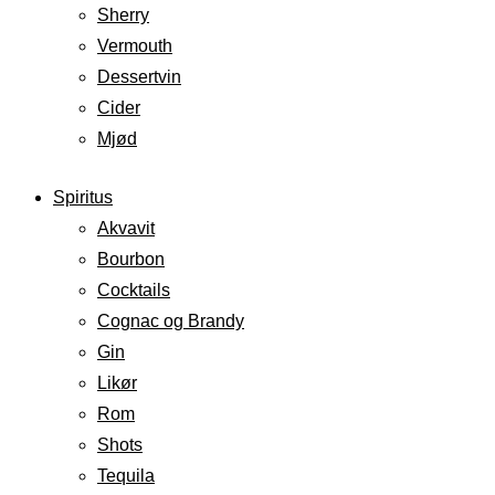
Sherry
Vermouth
Dessertvin
Cider
Mjød
Spiritus
Akvavit
Bourbon
Cocktails
Cognac og Brandy
Gin
Likør
Rom
Shots
Tequila