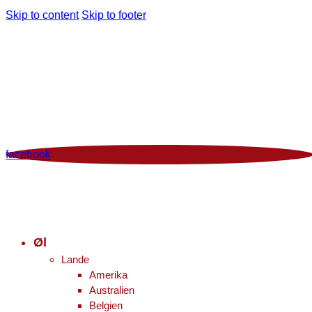
Skip to content
Skip to footer
Man - Fre 12:00 - 18:00 | Lør 10.00 - 16.00
+45 86 96 29 44
Viborgvej 96 Voldby 8450 Hammel
Kontrolrapport
facebook
Øl
Lande
Amerika
Australien
Belgien